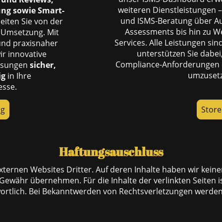
weiteren Dienstleistungen –
ung sowie Smart-
und ISMS-Beratung über Au
eiten Sie von der
Assessments bis hin zu W
n Umsetzung. Mit
Services. Alle Leistungen s
und praxisnaher
unterstützen Sie dabei
ir innovative
Compliance-Anforderungen e
Lösungen
sicher,
umzuset
ig
in Ihre
sse.
ng
Store
Haftungsauschluss
xternen Websites Dritter. Auf deren Inhalte haben wir keine
Gewähr übernehmen. Für die Inhalte der verlinkten Seiten ist
wortlich. Bei Bekanntwerden von Rechtsverletzungen werde